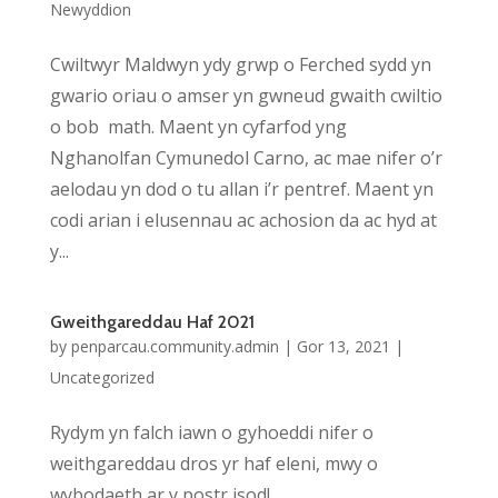
Newyddion
Cwiltwyr Maldwyn ydy grwp o Ferched sydd yn
gwario oriau o amser yn gwneud gwaith cwiltio
o bob math. Maent yn cyfarfod yng
Nghanolfan Cymunedol Carno, ac mae nifer o’r
aelodau yn dod o tu allan i’r pentref. Maent yn
codi arian i elusennau ac achosion da ac hyd at
y...
Gweithgareddau Haf 2021
by
penparcau.community.admin
|
Gor 13, 2021
|
Uncategorized
Rydym yn falch iawn o gyhoeddi nifer o
weithgareddau dros yr haf eleni, mwy o
wybodaeth ar y postr isod!