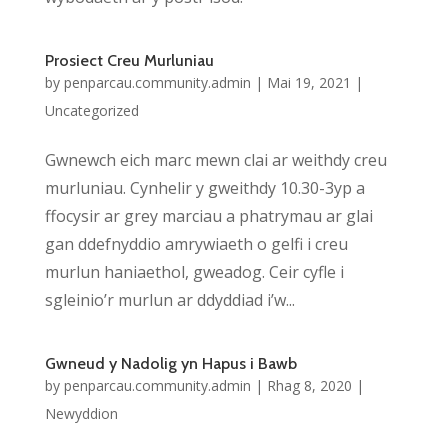
Prosiect Creu Murluniau
by
penparcau.community.admin
|
Mai 19, 2021
|
Uncategorized
Gwnewch eich marc mewn clai ar weithdy creu
murluniau. Cynhelir y gweithdy 10.30-3yp a
ffocysir ar grey marciau a phatrymau ar glai
gan ddefnyddio amrywiaeth o gelfi i creu
murlun haniaethol, gweadog. Ceir cyfle i
sgleinio’r murlun ar ddyddiad i’w...
Gwneud y Nadolig yn Hapus i Bawb
by
penparcau.community.admin
|
Rhag 8, 2020
|
Newyddion