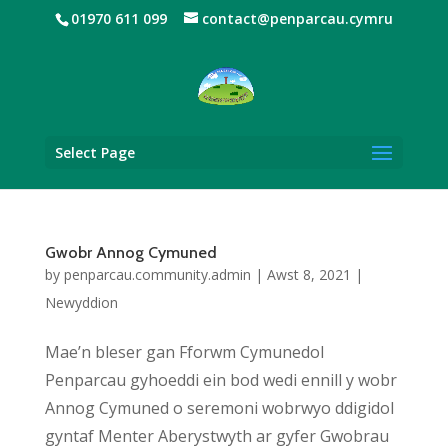
01970 611 099
contact@penparcau.cymru
Select Page
Gwobr Annog Cymuned
by
penparcau.community.admin
|
Awst 8, 2021
|
Newyddion
Mae’n bleser gan Fforwm Cymunedol
Penparcau gyhoeddi ein bod wedi ennill y wobr
Annog Cymuned o seremoni wobrwyo ddigidol
gyntaf Menter Aberystwyth ar gyfer Gwobrau