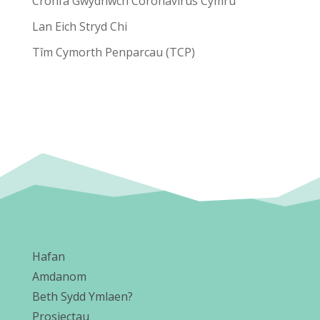
Cronfa Gwydnwch Coronavirus Cymru
Lan Eich Stryd Chi
Tîm Cymorth Penparcau (TCP)
Hafan
Amdanom
Beth Sydd Ymlaen?
Prosiectau