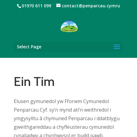
01970 611 099
contact@penparcau.cymru
Select Page
Ein Tim
Elusen gymunedol yw Fforwm Cymunedol
Penparcau Cyf. sy’n mynd ati’n weithredol i
ymgysylltu â chymuned Penparcau i ddatblygu
gweithgareddau a chyfleusterau cymunedol
cynaliadwy a chynhwysol er budd pawb.