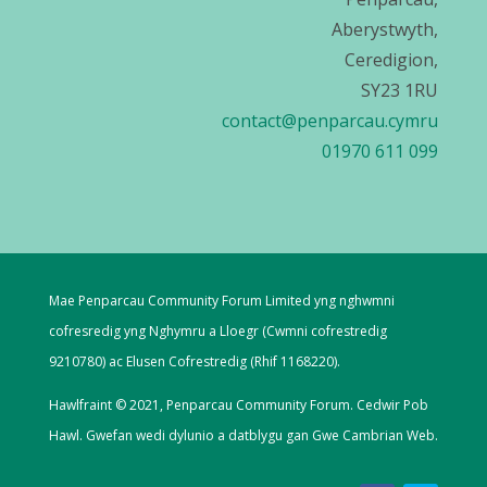
Aberystwyth,
Ceredigion,
SY23 1RU
contact@penparcau.cymru
01970 611 099
Mae Penparcau Community Forum Limited yng nghwmni
cofresredig yng Nghymru a Lloegr (Cwmni cofrestredig
9210780) ac Elusen Cofrestredig (Rhif 1168220).
Hawlfraint © 2021, Penparcau Community Forum. Cedwir Pob
Hawl. Gwefan wedi dylunio a datblygu gan
Gwe Cambrian Web.