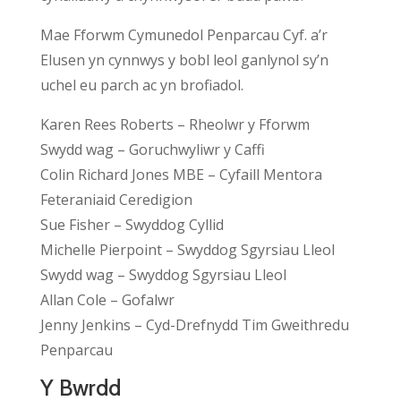
Mae Fforwm Cymunedol Penparcau Cyf. a’r
Elusen yn cynnwys y bobl leol ganlynol sy’n
uchel eu parch ac yn brofiadol.
Karen Rees Roberts – Rheolwr y Fforwm
Swydd wag – Goruchwyliwr y Caffi
Colin Richard Jones MBE – Cyfaill Mentora
Feteraniaid Ceredigion
Sue Fisher – Swyddog Cyllid
Michelle Pierpoint – Swyddog Sgyrsiau Lleol
Swydd wag – Swyddog Sgyrsiau Lleol
Allan Cole – Gofalwr
Jenny Jenkins – Cyd-Drefnydd Tim Gweithredu
Penparcau
Y Bwrdd