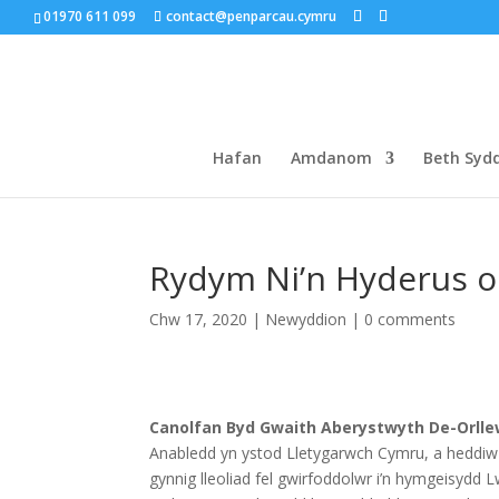
01970 611 099
contact@penparcau.cymru
Hafan
Amdanom
Beth Syd
Rydym Ni’n Hyderus o
Chw 17, 2020
|
Newyddion
|
0 comments
Canolfan Byd Gwaith Aberystwyth De-Orll
Anabledd yn ystod Lletygarwch Cymru, a heddiw
gynnig lleoliad fel gwirfoddolwr i’n hymgeisydd