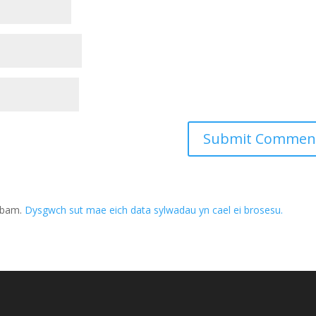
 sbam.
Dysgwch sut mae eich data sylwadau yn cael ei brosesu.