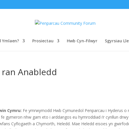
d Ymlaen?
Prosiectau
Hwb Cyn-Filwyr
Sgyrsiau Lle
 ran Anabledd
ewin Cymru:
Fe ymrwymodd Hwb Cymunedol Penparcau i Hyderus o 
 fe gymeron nhw gam eto i arddangos eu hymroddiad i’r cynllun drwy
 Lwfans Cyflogaeth a Chymorth, Heledd. Mae Heledd eisoes yn gwirfod