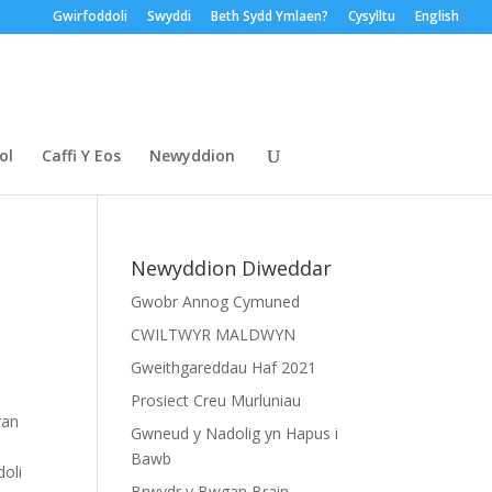
Gwirfoddoli
Swyddi
Beth Sydd Ymlaen?
Cysylltu
English
ol
Caffi Y Eos
Newyddion
Newyddion Diweddar
Gwobr Annog Cymuned
CWILTWYR MALDWYN
Gweithgareddau Haf 2021
Prosiect Creu Murluniau
ran
Gwneud y Nadolig yn Hapus i
Bawb
doli
Brwydr y Bwgan Brain