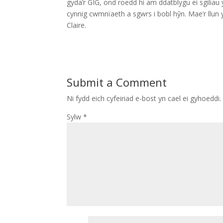
gyda’r GIG, ond roedd hi am ddatblygu ei sgiliau
cynnig cwmnïaeth a sgwrs i bobl hŷn. Mae’r llu
Claire.
Submit a Comment
Ni fydd eich cyfeiriad e-bost yn cael ei gyhoeddi.
Sylw
*