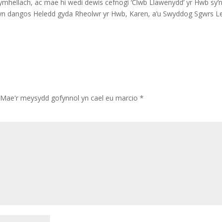
 ymhellach, ac mae hi wedi dewis cefnogi ‘Clwb Llawenydd’ yr Hwb sy’
n yn dangos Heledd gyda Rheolwr yr Hwb, Karen, a’u Swyddog Sgwrs Le
Mae'r meysydd gofynnol yn cael eu marcio
*